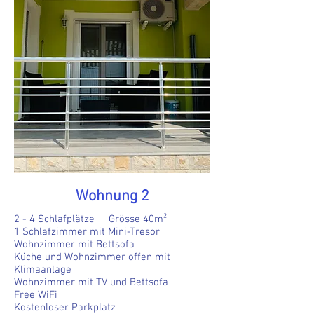
Wohnung 2
2 - 4 Schlafplätze Grösse 40m²
1 Schlafzimmer mit Mini-Tresor
Wohnzimmer mit Bettsofa
Küche und Wohnzimmer offen mit
Klimaanlage
Wohnzimmer mit TV und Bettsofa
Free WiFi
Kostenloser Parkplatz