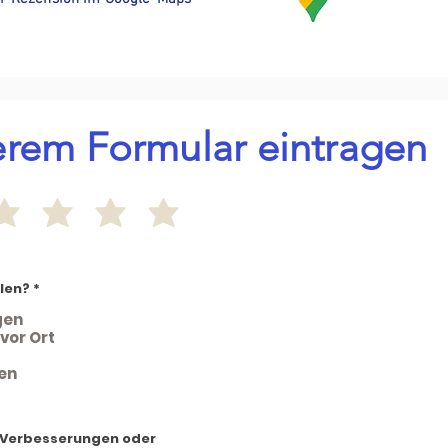
erem Formular eintragen
O
len?
*
b
v
gen
e
vor Ort
z
n
o
en
, Verbesserungen oder