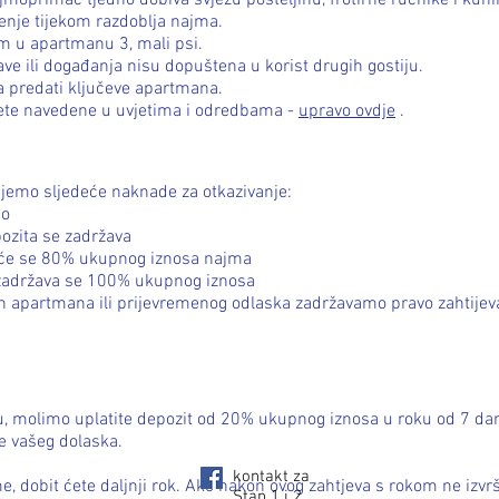
jmoprimac tjedno dobiva svježu posteljinu, frotirne ručnike i kuhi
nje tijekom razdoblja najma.
im u apartmanu 3, mali psi.
ave ili događanja nisu dopuštena u korist drugih gostiju.
a predati ključeve apartmana.
jete navedene u uvjetima i odredbama -
upravo ovdje
.
ujemo sljedeće naknade za otkazivanje:
no
ozita se zadržava
t će se 80% ukupnog iznosa najma
 zadržava se 100% ukupnog iznosa
ih apartmana ili prijevremenog odlaska zadržavamo pravo zahtije
ju, molimo uplatite depozit od 20% ukupnog iznosa u roku od 7 da
je vašeg dolaska.
kontakt za
me, dobit ćete daljnji rok. Ako nakon ovog zahtjeva s rokom ne iz
Stan 1 i 2