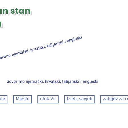
an
stan
a
rimo njemački, hrvatski, talijanski i engleski
Govorimo njemački, hrvatski, talijanski i engleski
ite
Mjesto
otok Vir
Izleti, savjeti
zahtjev za r