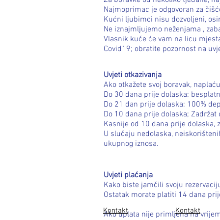
Za boravke od nekoliko tjedana, na
Najmoprimac je odgovoran za čišće
Kućni ljubimci nisu dozvoljeni, os
Ne iznajmljujemo
neženjama
, zab
Vlasnik kuće će vam na licu mjest
Covid19; obratite pozornost na uv
Uvjeti otkazivanja
Ako otkažete svoj boravak, naplać
Do 30 dana prije dolaska: besplat
Do 21 dan prije dolaska: 100% dep
Do 10 dana prije dolaska; Zadrža
Kasnije od 10 dana prije dolaska,
U slučaju nedolaska, neiskorišten
ukupnog iznosa.
Uvjeti plaćanja
Kako biste jamčili svoju rezervaci
Ostatak morate platiti 14 dana pri
Kontakt
Kontakt
Ako uplata nije primljena na vrije