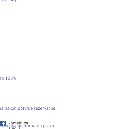
njske krpe.
vati 100%
na nakon potvrde rezervacije.
kontakt za
vršimo plaćanje, imamo pravo
stan 3