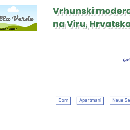
Vrhunski moder
na Viru, Hrvatsk
Govo
Dom
Apartmani
Neue Se