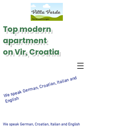
Top modern
apartment
on Vir, Croatia
We speak
Ger
man, Croatian, Italian and
English
We speak German, Croatian, Italian and English